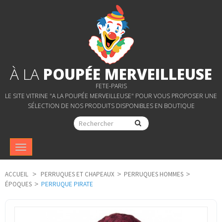
À LA
POUPÉE MERVEILLEUSE
FETE-PARIS
LE SITE VITRINE "A LA POUPÉE MERVEILLEUSE" POUR VOUS PROPOSER UNE
SÉLECTION DE NOS PRODUITS DISPONIBLES EN BOUTIQUE
Navigation
bascule
ACCUEIL
>
PERRUQUES ET CHAPEAUX
>
PERRUQUES HOMMES
>
ÉPOQUES
>
PERRUQUE PIRATE