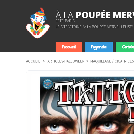
À LA
POUPÉE MERV
FETE-PARIS
LE SITE VITRINE "A LA POUPÉE MERVEILLEU
Accueil
Agenda
Catal
ACCUEIL
>
ARTICLES-HALLOWEEN
>
MAQUILLAGE / CICATRICE