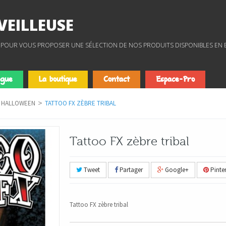
EILLEUSE
SE" POUR VOUS PROPOSER UNE SÉLECTION DE NOS PRODUITS DISPONIBLES EN
ogue
La boutique
Contact
Espace-Pro
S HALLOWEEN
>
TATTOO FX ZÈBRE TRIBAL
Tattoo FX zèbre tribal
Tweet
Partager
Google+
Pinter
Tattoo FX zèbre tribal